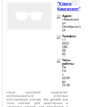
2
"Ключи-
Кингисепп"
Адрес:
г.Кингисепп,
ул.
Октябрьская,
14
Телефон:
+7
(911)
195-
59-
45
Часы
работы:
Пн-
Сб
с
10:00
до
21:00
Наша компания предлагает
воспользоваться услугами
изготовления ключей. Мы делаем все
типы ключей: для квартирных и
гаражных замков, для домофонов и