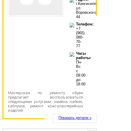
г.Кингисепп,
ул.
Воровского,
44
Телефон:
+7
(965)
080-
70-
77
Часы
работы:
Пн-
Вс
с
09:00
до
18:00
Мастерская по ремонту обуви
предлагает воспользоваться
следующими услугами: замена набоек,
каблуков, ремонт кожгалантерейных
изделий.
Показать детали »