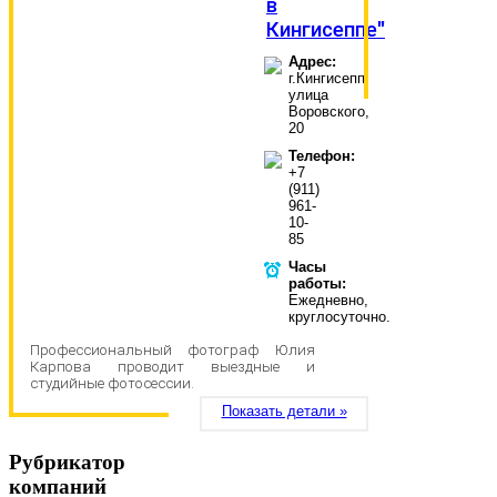
в
Кингисеппе"
Адрес:
г.Кингисепп,
улица
Воровского,
20
Телефон:
+7
(911)
961-
10-
85
Часы
работы:
Ежедневно,
круглосуточно.
Профессиональный фотограф Юлия
Карпова проводит выездные и
студийные фотосессии.
Показать детали »
Рубрикатор
компаний