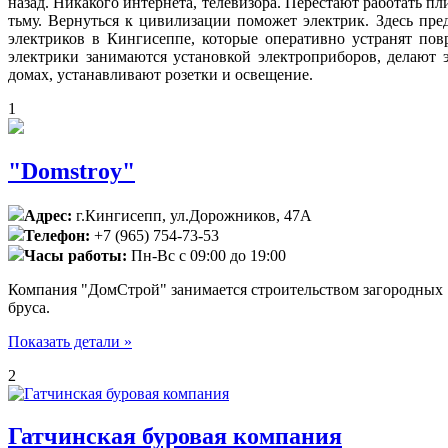
назад. Никакого интернета, телевизора. Перестают работать п
тьму. Вернуться к цивилизации поможет электрик. Здесь пре
электриков в Кингисеппе, которые оперативно устранят пов
электрики занимаются установкой электроприборов, делают
домах, устанавливают розетки и освещение.
1
"Domstroy"
Адрес:
г.Кингисепп, ул.Дорожников, 47А
Телефон:
+7 (965) 754-73-53
Часы работы:
Пн-Вс с 09:00 до 19:00
Компания "ДомСтрой" занимается строительством загородных д
бруса.
Показать детали »
2
Гатчинская буровая компания