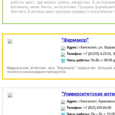
работы мест, где можно купить лекарство. В ассортиме
витамины, мази, бинты, антисептики. Продажа фармацевт
без него. В аптеках дают краткую справку о покупаемом т
"Фармакор"
Адрес:
г.Кингисепп, ул. Воровс
Телефон:
+7 (81375) 4-23-01, 8
Часы работы:
Пн-Вс с 08:00 д
Федеральная аптечная сеть "Фармакор" предлагает большой 
поиска и заказа редких препаратов.
"Университетская апте
Адрес:
г.Кингисепп, Крикковск
Телефон:
+7 (812) 425-64-40
Часы работы:
Пн – Вс с 10:00