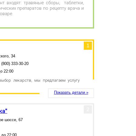
нт входят: травяные сборы, таблетки,
ических препаратов по рецепту врача и
оваре.
1
кого, 34
 (800) 333-30-20
о 22:00
выбор лекарств, мы предлагаем услугу
Показать детали »
2
ка"
ое шоссе, 67
 до 22:00