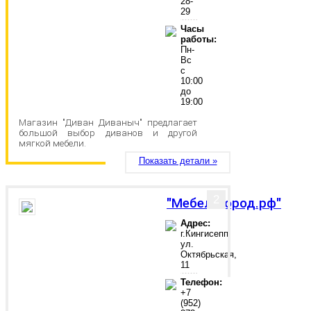
28-
29
Часы
работы:
Пн-
Вс
с
10:00
до
19:00
Магазин "Диван Диваныч" предлагает
большой выбор диванов и другой
мягкой мебели.
Показать детали »
2
"Мебельгород.рф"
Адрес:
г.Кингисепп,
ул.
Октябрьская,
11
Телефон:
+7
(952)