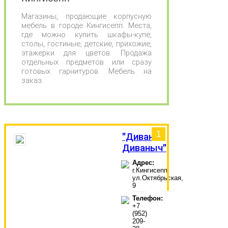
Магазины, продающие корпусную
мебель в городе Кингисепп. Места,
где можно купить шкафы-купе,
столы, гостиные, детские, прихожие,
этажерки для цветов. Продажа
отдельных предметов или сразу
готовых гарнитуров. Мебель на
заказ.
1
"Диван
Диваныч"
Адрес:
г.Кингисепп,
ул.Октябрьская,
9
Телефон:
+7
(952)
209-