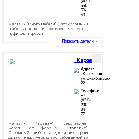
(800)
550-
50-
50
Магазин "Много мебели" – это огромный
выбор диванов и кроватей, матрасов,
пуфиков и кресел.
Показать детали »
4
"Караван"
Адрес:
г.Кингисепп,
ул.Октябрьская,
22
Телефон:
+7
(931)
290-
84-
77
Магазин "Караван" представляет
мебель от фабрики "Столплит".
Огромный выбор и доступные цены
делают нашу мебель востребованной во