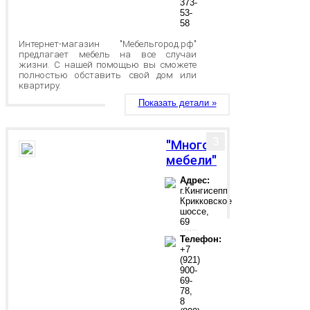
373-
53-
58
Интернет-магазин "Мебельгород.рф"
предлагает мебель на все случаи
жизни. С нашей помощью вы сможете
полностью обставить свой дом или
квартиру.
Показать детали »
3
"Много
мебели"
Адрес:
г.Кингисепп,
Крикковское
шоссе,
69
Телефон:
+7
(921)
900-
69-
78,
8