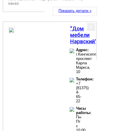
заказ.
Показать детали »
6
"Дом
мебели
Нарвский"
Адрес:
г.Кингисепп,
проспект
Карла
Маркса,
10
Телефон:
+7
(81375)
4-
65-
22
Часы
работы:
Пн-
Пт
с
10:00