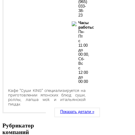
(965)
033-
38-
23
Часы
работы:
Пн-
Пт
с
11:00
до
00:00,
Сб-
Вс
с
12:00
до
00:00
Кафе "Суши KING" специализируется на
приготовлении японских блюд: суши,
роллы, лапша wok и итальянской
пиццы.
Показать детали »
Рубрикатор
компаний