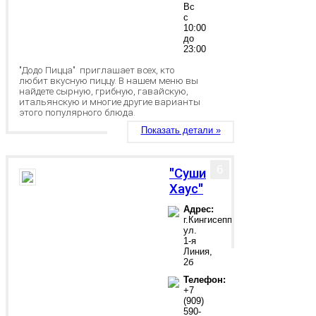
Вс
с
10:00
до
23:00
"Додо Пицца" приглашает всех, кто
любит вкусную пиццу. В нашем меню вы
найдете сырную, грибную, гавайскую,
итальянскую и многие другие варианты
этого популярного блюда.
Показать детали »
6
"Суши
Хаус"
Адрес:
г.Кингисепп,
ул.
1-я
Линия,
2б
Телефон:
+7
(909)
590-