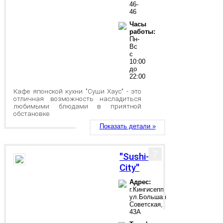
46-
46
Часы
работы:
Пн-
Вс
с
10:00
до
22:00
Кафе японской кухни "Суши Хаус" - это
отличная возможность насладиться
любимыми блюдами в приятной
обстановке.
Показать детали »
7
"Sushi-
City"
Адрес:
г.Кингисепп,
ул.Большая
Советская,
43А