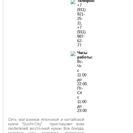
Телефон:
+7
(911)
921-
25-
11,
+7
(911)
987-
62-
77
Часы
работы:
Вс-
Чт
с
11:00
до
22:00,
Пт-
Сб
с
11:00
до
23:00
Сеть магазинов японской и китайской
кухни "Sushi-City" приглашает всех
любителей восточной кухни. Все блюда,
которые мы готовим, возможно