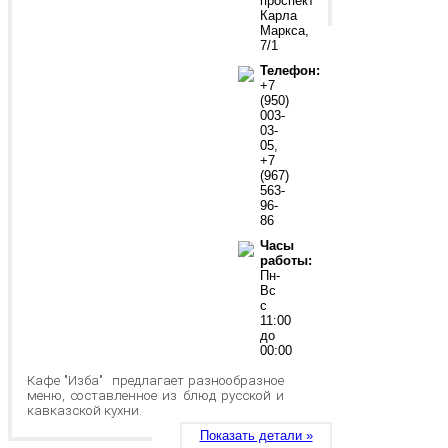
проспект
Карла
Маркса,
7/1
Телефон:
+7
(950)
003-
03-
05,
+7
(967)
563-
96-
86
Часы
работы:
Пн-
Вс
с
11:00
до
00:00
Кафе "Изба" предлагает разнообразное
меню, составленное из блюд русской и
кавказской кухни.
Показать детали »