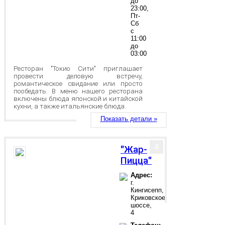
до
23:00,
Пт-
Сб
с
11:00
до
03:00
Ресторан "Токио Сити" приглашает
провести деловую встречу,
романтическое свидание или просто
пообедать. В меню нашего ресторана
включены блюда японской и китайской
кухни, а также итальянские блюда.
Показать детали »
4
"Жар-
Пицца"
Адрес:
г.
Кингисепп,
Криковское
шоссе,
4