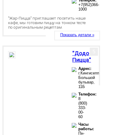
Телефон:
+7(952)366-
1000
"Жар-Пицца" приглашает посетить наше
кафе, мы готовим пиццу на тонком тесте
по оригинальным рецептам.
Показать детали »
5
"Додо
Пицца"
Адрес:
г.Кингисепп,
Большой
бульвар,
11Б
Телефон:
8
(800)
333-
00-
60
Часы
работы:
Пн-