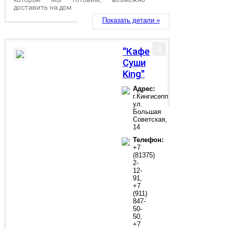
доставить на дом.
Показать детали »
8
"Кафе
Суши
King"
Адрес:
г.Кингисепп,
ул.
Большая
Советская,
14
Телефон:
+7
(81375)
2-
12-
91,
+7
(911)
847-
50-
50,
+7