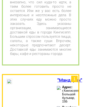
внезапно, что сил куда-то идти, а
таем более готовить просто не
остается. Или же у вас есть более
интересные и неотложные дела. В
этих случаях еду можно просто
заказать. Здесь указаны
организации, занимающиеся
доставкой еды в городе Кингисепп.
Большим спросом пользуется пицца,
салаты, а также суши. Впрочем,
некоторые предпочитают десерт.
Доставкой еды занимаются многие
бары, кафе и рестораны города.
1
"Мандарин"
Адрес:
г.Кингисепп,
Большой
бульвар,
15Б