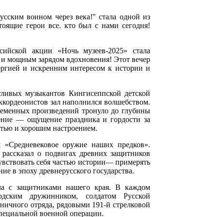
усским воином через века!" стала одной из
оящие герои все. кто был с нами сегодня!
ийской акции «Ночь музеев-2025» стала
 и мощным зарядом вдохновения! Этот вечер
ергией и искренним интересом к истории и
тливых музыкантов Кингисеппской детской
ккордеонистов зал наполнился волшебством.
ременных произведений тронуло до глубины
оение — ощущение праздника и гордости за
стью и хорошим настроением.
я «Средневековое оружие наших предков».
 рассказал о подвигах древних защитников
чувствовать себя частью истории— примерять
ие в эпоху древнерусского государства.
ча с защитниками нашего края. В каждом
одским дружинником, солдатом Русской
ничного отряда, рядовыми 191-й стрелковой
пециальной военной операции.