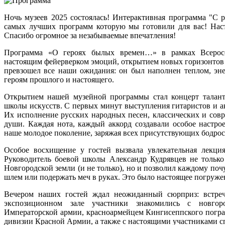
Ночь музеев 2025 состоялась! Интерактивная программа "С р
самых лучших программ которую мы готовили для вас! Наст
Спасибо огромное за незабываемые впечатления!
Программа «О героях былых времен…» в рамках Всеросс
настоящим фейерверком эмоций, открытием новых горизонтов
превзошел все наши ожидания: он был наполнен теплом, эн
героям прошлого и настоящего.
Открытием нашей музейной программы стал концерт талан
школы искусств. С первых минут выступления гитаристов и а
Их исполнение русских народных песен, классических и сов
души. Каждая нота, каждый аккорд создавали особое настр
наше молодое поколение, заряжая всех присутствующих бодро
Особое восхищение у гостей вызвала увлекательная лекци
Руководитель боевой школы Александр Кудрявцев не только
Новгородской земли (и не только), но и позволил каждому по
шлем или подержать меч в руках. Это было настоящее погружен
Вечером наших гостей ждал неожиданный сюрприз: встре
экспозиционном зале участники знакомились с новгор
Императорской армии, красноармейцем Кингисеппского погра
дивизии Красной Армии, а также с настоящими участниками с