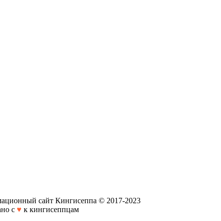
мационный сайт Кингисеппа © 2017-2023
ано с
♥
к кингисеппцам